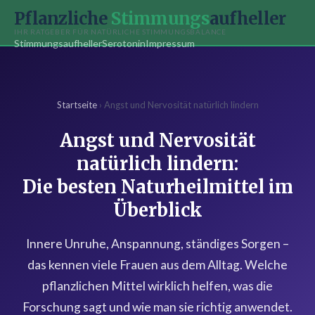
Pflanzliche
Stimmungs
aufheller
IHR RATGEBER FÜR NATÜRLICHE STIMMUNGSBALANCE
Stimmungsaufheller
Serotonin
Impressum
Startseite
› Angst und Nervosität natürlich lindern
Angst und Nervosität
natürlich lindern:
Die besten Naturheilmittel im
Überblick
Innere Unruhe, Anspannung, ständiges Sorgen –
das kennen viele Frauen aus dem Alltag. Welche
pflanzlichen Mittel wirklich helfen, was die
Forschung sagt und wie man sie richtig anwendet.