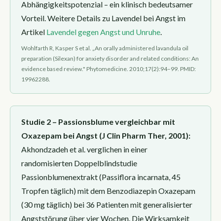
Abhängigkeitspotenzial – ein klinisch bedeutsamer
Vorteil. Weitere Details zu Lavendel bei Angst im
Artikel
Lavendel gegen Angst und Unruhe
.
Wohlfarth R, Kasper S et al. „An orally administered lavandula oil
preparation (Silexan) for anxiety disorder and related conditions: An
evidence based review." Phytomedicine. 2010;17(2):94–99. PMID:
19962288.
Studie 2 – Passionsblume vergleichbar mit
Oxazepam bei Angst (J Clin Pharm Ther, 2001):
Akhondzadeh et al. verglichen in einer
randomisierten Doppelblindstudie
Passionblumenextrakt (Passiflora incarnata, 45
Tropfen täglich) mit dem Benzodiazepin Oxazepam
(30 mg täglich) bei 36 Patienten mit generalisierter
Angststörung über vier Wochen. Die Wirksamkeit