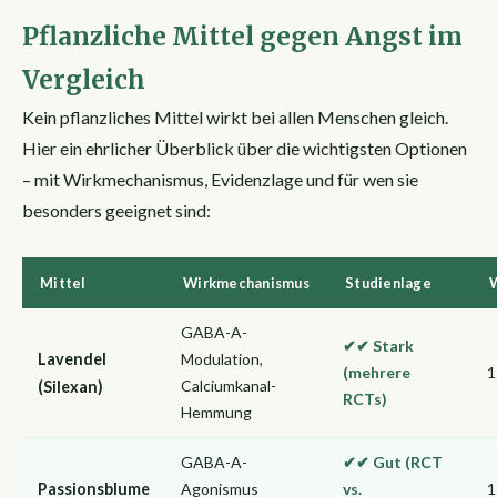
Pflanzliche Mittel gegen Angst im
Vergleich
Kein pflanzliches Mittel wirkt bei allen Menschen gleich.
Hier ein ehrlicher Überblick über die wichtigsten Optionen
– mit Wirkmechanismus, Evidenzlage und für wen sie
besonders geeignet sind:
Mittel
Wirkmechanismus
Studienlage
W
GABA-A-
✔✔ Stark
Lavendel
Modulation,
(mehrere
1
Calciumkanal-
(Silexan)
RCTs)
Hemmung
GABA-A-
✔✔ Gut (RCT
Passionsblume
Agonismus
vs.
1