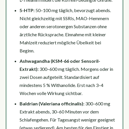
5-HTP:
50–100 mg täglich, bevorzugt abends.
Nicht gleichzeitig mit SSRIs, MAO-Hemmern
oder anderen serotonergen Substanzen ohne
ärztliche Rücksprache. Einnahme mit kleiner
Mahlzeit reduziert mögliche Übelkeit bei
Beginn.
Ashwagandha (KSM-66 oder Sensoril-
Extrakt):
300–600 mg täglich. Morgens oder in
zwei Dosen aufgeteilt. Standardisiert auf
mindestens 5 % Withanolide. Erst nach 3–4
Wochen volle Wirkung sichtbar.
Baldrian (Valeriana officinalis):
300–600 mg
Extrakt abends, 30–60 Minuten vor dem
Schlafengehen. Für Tagesangst weniger geeignet
(etwas sedierend). Am besten für den Einstieg in