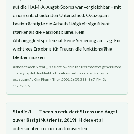
auf die HAM-A-Angst-Scores war vergleichbar – mit
einem entscheidenden Unterschied: Oxazepam
beeinträchtigte die Arbeitsfähigkeit signifikant
stärker als die Passionsblume. Kein
Abhängigkeitspotenzial, keine Sedierung am Tag. Ein
wichtiges Ergebnis für Frauen, die funktionsfähig
bleiben müssen.
Akhondzadeh S et al. „Passionflower in the treatment of generalized
anxiety: a pilot double-blind randomized controlled trial with
oxazepam." J Clin Pharm Ther. 2001;26(5):363–367. PMID:
11679026.
Studie 3 – L-Theanin reduziert Stress und Angst
zuverlässig (Nutrients, 2019):
Hidese et al.
untersuchten in einer randomisierten