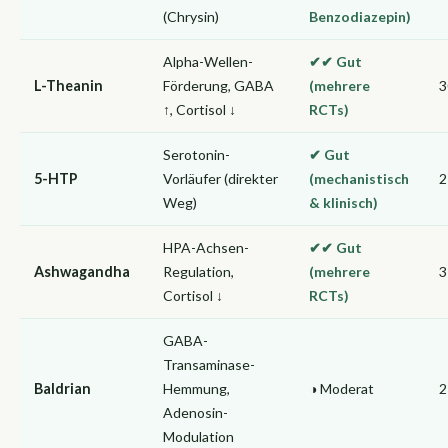
(Chrysin)
Benzodiazepin)
Alpha-Wellen-
✔✔ Gut
L-Theanin
Förderung, GABA
(mehrere
3
↑, Cortisol ↓
RCTs)
Serotonin-
✔ Gut
5-HTP
Vorläufer (direkter
(mechanistisch
2
Weg)
& klinisch)
HPA-Achsen-
✔✔ Gut
Ashwagandha
Regulation,
(mehrere
3
Cortisol ↓
RCTs)
GABA-
Transaminase-
Baldrian
Hemmung,
◑ Moderat
2
Adenosin-
Modulation